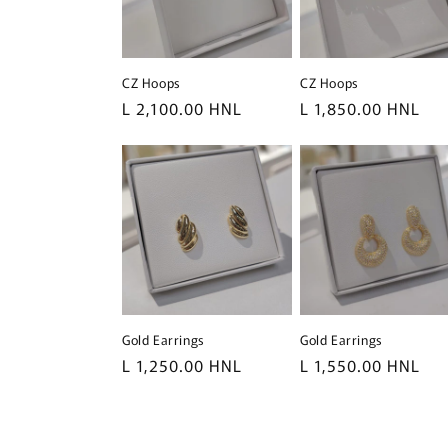
CZ Hoops
CZ Hoops
Precio
L 2,100.00 HNL
Precio
L 1,850.00 HNL
habitual
habitual
Gold Earrings
Gold Earrings
Precio
L 1,250.00 HNL
Precio
L 1,550.00 HNL
habitual
habitual