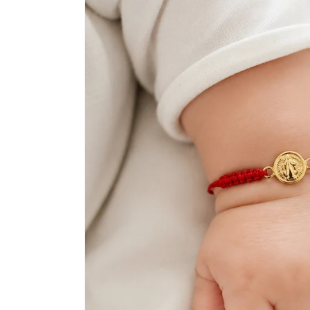
a la
información
del producto