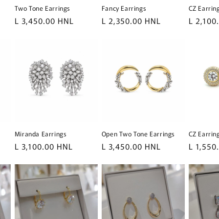
Two Tone Earrings
Fancy Earrings
CZ Earrin
Precio
L 3,450.00 HNL
Precio
L 2,350.00 HNL
Precio
L 2,100
habitual
habitual
habitua
Miranda Earrings
Open Two Tone Earrings
CZ Earrin
Precio
L 3,100.00 HNL
Precio
L 3,450.00 HNL
Precio
L 1,550
habitual
habitual
habitua