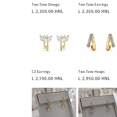
Two Tone Omega
Two Tone Earrings
Precio
L 2,350.00 HNL
Precio
L 2,350.00 HNL
habitual
habitual
CZ Earrings
Two Tone Hoops
Precio
L 2,100.00 HNL
Precio
L 2,950.00 HNL
habitual
habitual