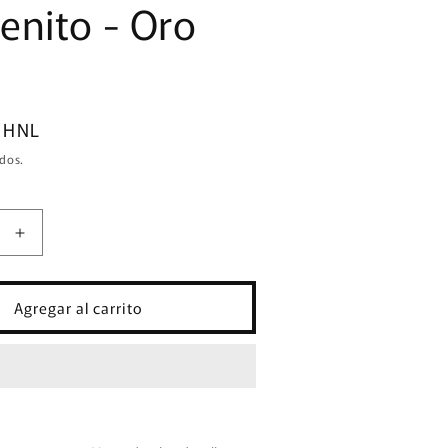
enito - Oro
0 HNL
dos.
Aumentar
cantidad
para
San
Agregar al carrito
Benito
-
Oro
14K