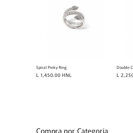
Spiral Pinky Ring
Double C
Precio
L 1,450.00 HNL
Precio
L 2,25
habitual
habitu
Compra por Categoría