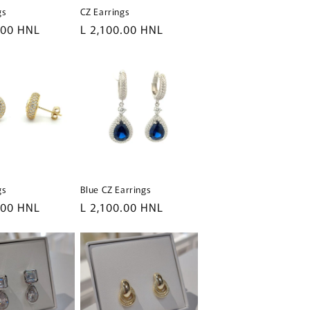
gs
CZ Earrings
.00 HNL
Precio
L 2,100.00 HNL
l
habitual
gs
Blue CZ Earrings
.00 HNL
Precio
L 2,100.00 HNL
l
habitual