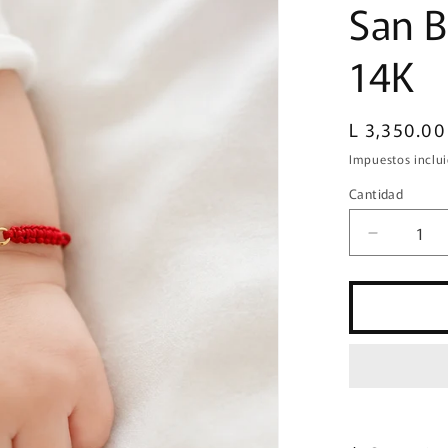
San B
14K
Precio
L 3,350.0
habitual
Impuestos inclui
Cantidad
Cantidad
Reducir
cantidad
para
San
Benito
-
Oro
14K