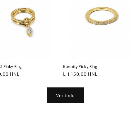
Z Pinky Ring
Eternity Pinky Ring
0.00 HNL
Precio
L 1,150.00 HNL
al
habitual
Ver todo