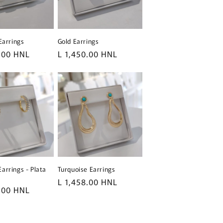
Earrings
Gold Earrings
.00 HNL
Precio
L 1,450.00 HNL
l
habitual
arrings - Plata
Turquoise Earrings
Precio
L 1,458.00 HNL
.00 HNL
habitual
l