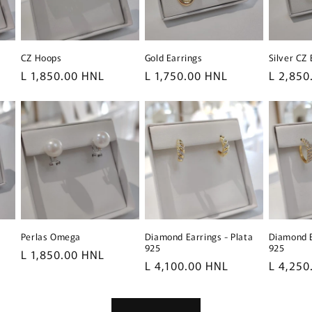
CZ Hoops
Gold Earrings
Silver CZ 
Precio
L 1,850.00 HNL
Precio
L 1,750.00 HNL
Precio
L 2,850
habitual
habitual
habitua
Perlas Omega
Diamond Earrings - Plata
Diamond E
925
925
Precio
L 1,850.00 HNL
Precio
L 4,100.00 HNL
Precio
L 4,250
habitual
habitual
habitua